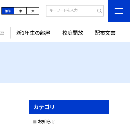
標準
中
大
室
新1年生の部屋
校庭開放
配布文書
カテゴリ
お知らせ