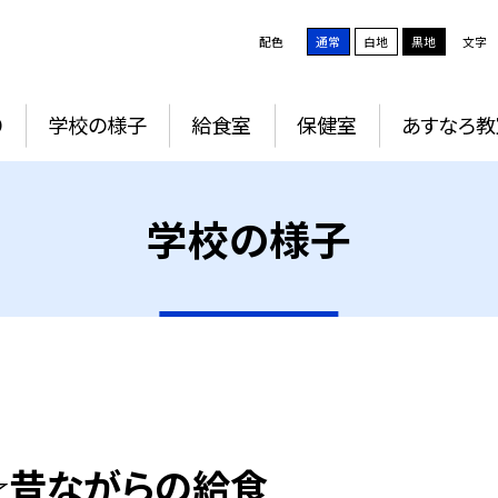
配色
通常
白地
黒地
文字
り
学校の様子
給食室
保健室
あすなろ教
学校の様子
☆昔ながらの給食