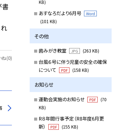
KB)
が書
あすなろだより6月号
Word
(101 KB)
られ
その他
歯みがき教室
(263 KB)
JPG
ね(0)
台風６号に伴う児童の安全の確保
について
(158 KB)
PDF
お知らせ
運動会実施のお知らせ
(70
PDF
事
KB)
R８年間行事予定（R8年度6月更
新）
(155 KB)
PDF