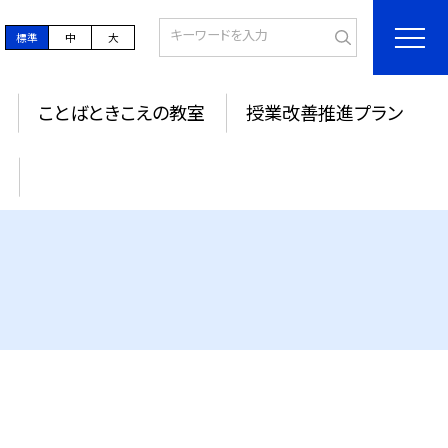
標準
中
大
ことばときこえの教室
授業改善推進プラン
ジ