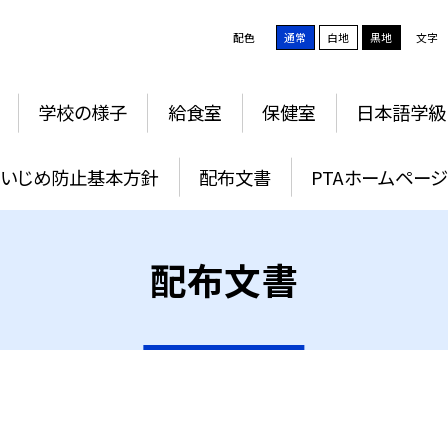
配色
通常
白地
黒地
文字
学校の様子
給食室
保健室
日本語学級
いじめ防止基本方針
配布文書
PTAホームペー
配布文書