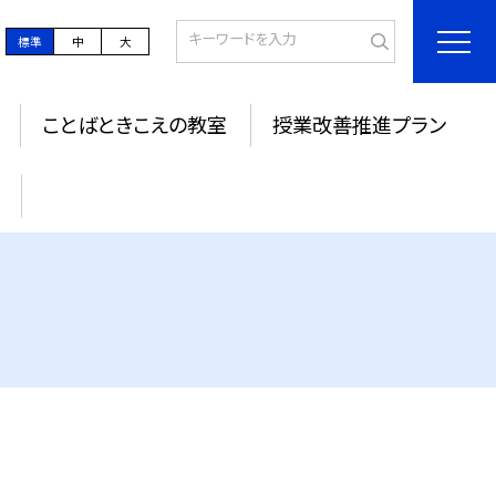
標準
中
大
ことばときこえの教室
授業改善推進プラン
ジ