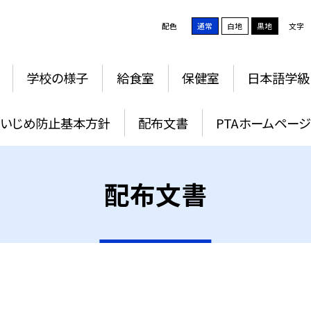
配色
通常
白地
黒地
文字
学校の様子
給食室
保健室
日本語学級
いじめ防止基本方針
配布文書
PTAホームペー
配布文書