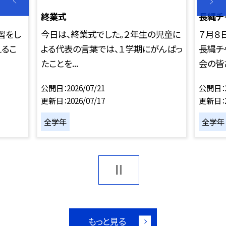
終業式
長縄チ
習をし
今日は、終業式でした。２年生の児童に
７月８
えるこ
よる代表の言葉では、１学期にがんばっ
長縄チ
たことを...
会の皆さ
公開日
2026/07/21
公開日
更新日
2026/07/17
更新日
全学年
全学年
もっと見る