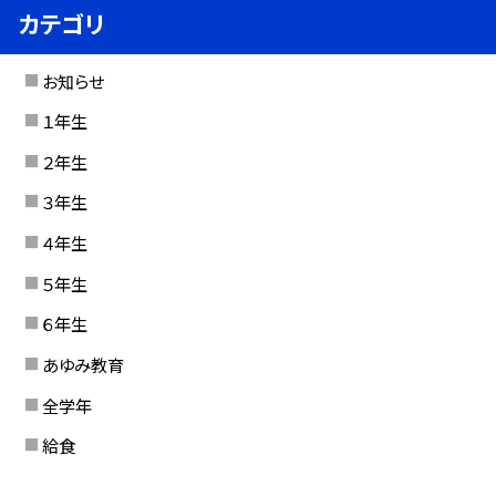
カテゴリ
お知らせ
１年生
２年生
３年生
４年生
５年生
６年生
あゆみ教育
全学年
給食