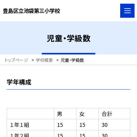
豊島区立池袋第三小学校
児童・学級数
トップページ
>
学校概要
>
児童・学級数
学年構成
男
女
合計
１年１組
15
15
30
１年２組
15
15
30