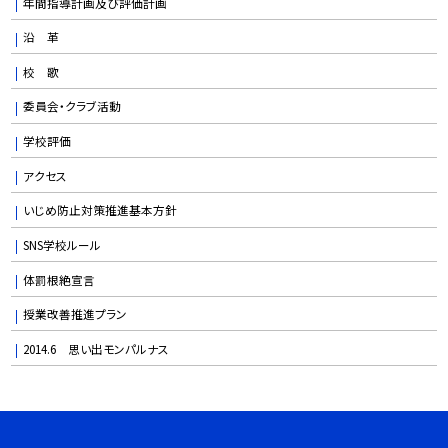
年間指導計画及び評価計画
沿 革
校 歌
委員会・クラブ活動
学校評価
アクセス
いじめ防止対策推進基本方針
SNS学校ルール
体罰根絶宣言
授業改善推進プラン
2014.6 思い出モンパルナス