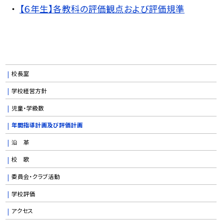
【６年生】各教科の評価観点および評価規準
校長室
学校経営方針
児童・学級数
年間指導計画及び評価計画
沿 革
校 歌
委員会・クラブ活動
学校評価
アクセス