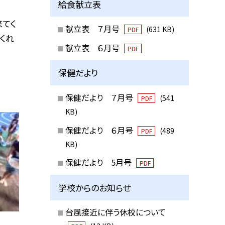
給食献立表
てく
献立表 ７月号
(631 KB)
PDF
くれ
献立表 ６月号
PDF
保健だより
保健だより ７月号
(541
PDF
KB)
保健だより ６月号
(489
PDF
KB)
保健だより 5月号
PDF
学校からのお知らせ
台風接近に伴う休校について