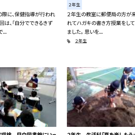
２年生
の際に、保健指導が行われ
２年生の教室に郵便局の方が来
今回は、「自分でできるきず
れてハガキの書き方授業をして
..
ました。 思いを...
２年生
町探検 目白図書館にいっ
２年生 生活科「夏を楽しもう」