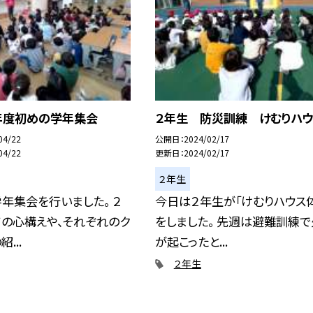
年度初めの学年集会
２年生 防災訓練 けむりハウ
04/22
公開日
2024/02/17
04/22
更新日
2024/02/17
２年生
年集会を行いました。 ２
今日は２年生が「けむりハウス
ての心構えや、それぞれのク
をしました。 先週は避難訓練
...
が起こったと...
２年生