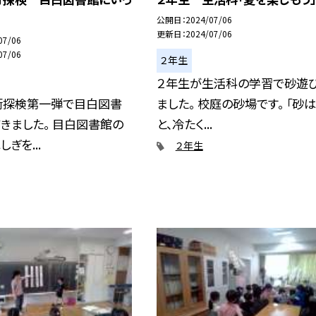
公開日
2024/07/06
更新日
2024/07/06
07/06
07/06
２年生
２年生が生活科の学習で砂遊
街探検第一弾で目白図書
ました。 校庭の砂場です。 「砂
きました。 目白図書館の
と、冷たく...
ぎを...
２年生