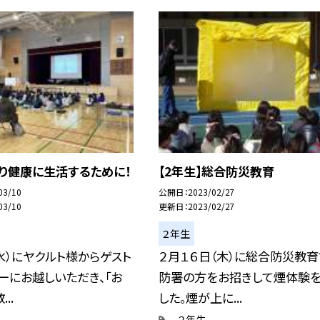
より健康に生活するために！
【2年生】総合防災教育
03/10
公開日
2023/02/27
03/10
更新日
2023/02/27
２年生
水）にヤクルト様からゲスト
２月１６日（木）に総合防災教
ーにお越しいただき、「お
防署の方をお招きして煙体験を
..
した。煙が上に...
２年生