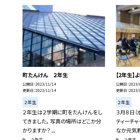
町たんけん ２年生
【2年生】
公開日
2023/11/14
公開日
2023/
更新日
2023/11/14
更新日
2023/
２年生
２年生
２年生は２学期に町をたんけんをし
３月８日（
てきました。 写真の場所はどこか分
ティーチャ
かりますか？ ...
なか元気教.
２年生
２年生