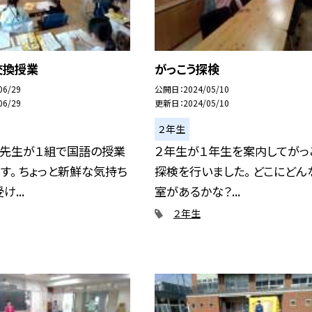
交換授業
がっこう探検
06/29
公開日
2024/05/10
06/29
更新日
2024/05/10
２年生
の先生が１組で国語の授業
２年生が１年生を案内してがっ
す。 ちょっと新鮮な気持ち
探検を行いました。 どこにどん
...
室があるかな？...
２年生