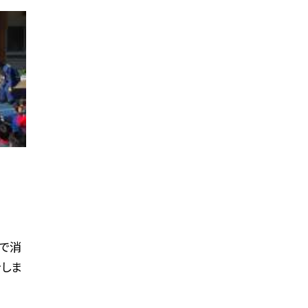
育で消
しま