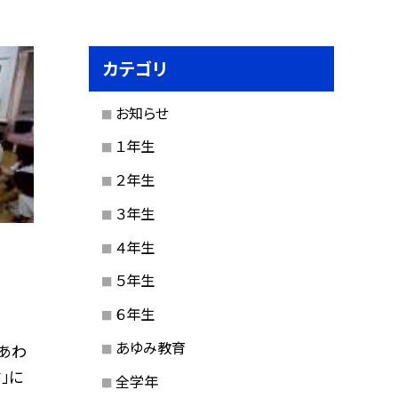
カテゴリ
お知らせ
１年生
２年生
３年生
４年生
５年生
６年生
あゆみ教育
あわ
」に
全学年