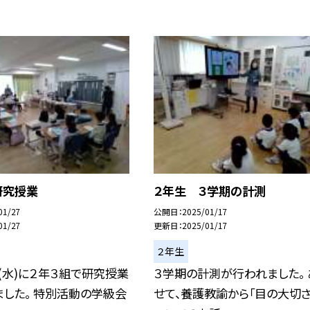
研究授業
２年生 ３学期の計測
01/27
公開日
2025/01/17
01/27
更新日
2025/01/17
２年生
(水)に２年３組で研究授業
３学期の計測が行われました。 
した。 特別活動の学級会
せて、養護教諭から「目の大切さ