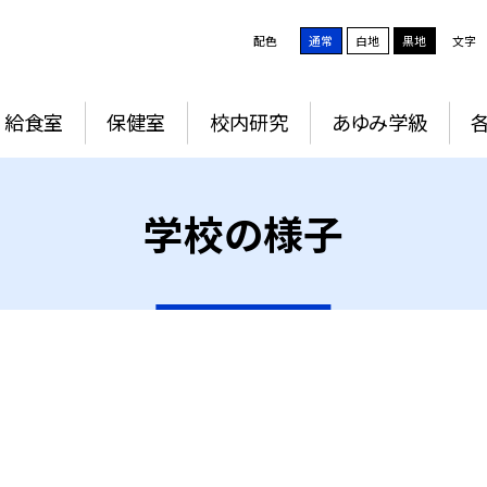
配色
通常
白地
黒地
文字
給食室
保健室
校内研究
あゆみ学級
学校の様子