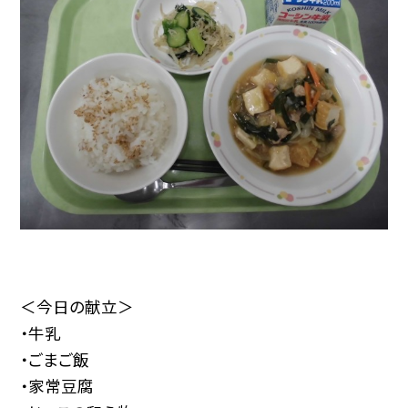
＜今日の献立＞
・牛乳
・ごまご飯
・家常豆腐