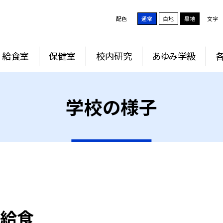
配色
通常
白地
黒地
文字
給食室
保健室
校内研究
あゆみ学級
学校の様子
の給食