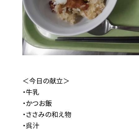
＜今日の献立＞
・牛乳
・かつお飯
・ささみの和え物
・呉汁