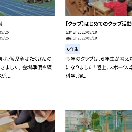
備
【クラブ】はじめてのクラブ活動
05/26
公開日
2022/05/18
05/26
更新日
2022/05/18
６年生
向け、係児童はたくさんの
今年のクラブは、６年生が考え
きました。 会場準備や練
になりました！ 陸上、スポーツ、
、...
科学、演...