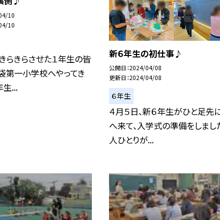
裏側♪
04/10
04/10
新６年生の初仕事♪
きらきらさせた１年生の皆
公開日
2024/04/08
池袋第一小学校へやってき
更新日
2024/04/08
生...
６年生
４月５日、新６年生がひと足先
へ来て、入学式の準備をしました
人ひとりが...