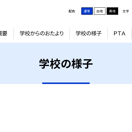
配色
通常
白地
黒地
文字
概要
学校からのおたより
学校の様子
ＰＴＡ
学校の様子