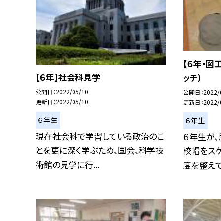
【６年・図
【６年】社会科見学
ッチ）
公開日
2022/05/10
公開日
2022/
更新日
2022/05/10
更新日
2022/
６年生
６年生
現在社会科で学習している政治のこ
６年生が
とを更に深く学ぶため、国会、科学技
校帽をスケ
術館の見学に行...
度を整えて、