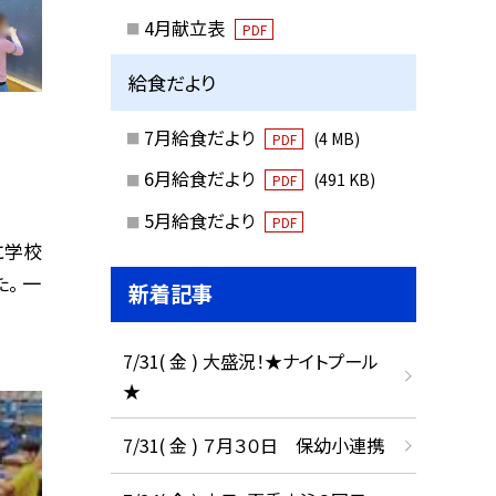
4月献立表
PDF
給食だより
7月給食だより
(4 MB)
PDF
6月給食だより
(491 KB)
PDF
5月給食だより
PDF
に学校
。 一
新着記事
7/31( 金 ) 大盛況！★ナイトプール
★
7/31( 金 ) ７月３０日 保幼小連携