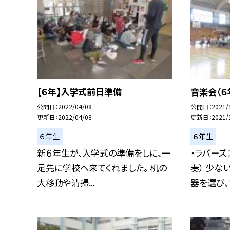
【６年】入学式前日準備
音楽会（６
公開日
2022/04/08
公開日
2021/
更新日
2022/04/08
更新日
2021/
６年生
６年生
新６年生が、入学式の準備をしに、一
・ラバーズ
足先に学校へ来てくれました。 机の
奏） 少な
大移動や清掃...
器を選び、す