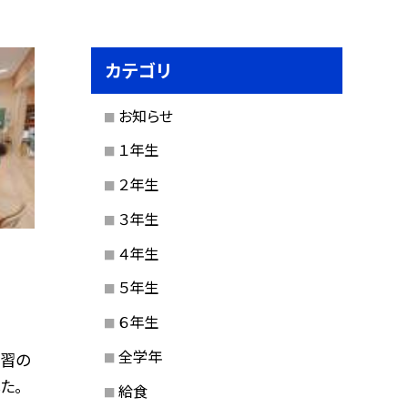
カテゴリ
お知らせ
１年生
２年生
３年生
４年生
５年生
６年生
全学年
学習の
た。
給食