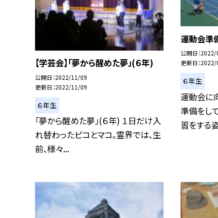
運動会準
公開日
2022/
【学芸会】「夢から醒めた夢」(６年)
更新日
2022/
公開日
2022/11/09
６年生
更新日
2022/11/09
運動会に
６年生
準備をして
「夢から醒めた夢」(６年) １日だけ入
習をする姿が
れ替わったピコとマコ。霊界では、生
前、様々...