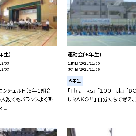
年生）
運動会(６年生)
12/03
公開日
2021/11/06
12/03
更新日
2021/11/06
６年生
コンチェルト（６年１組合
「Ｔｈａｎｋｓ」 「１００ｍ走」 「Ｄ
い人数でもバランスよく楽
ＵＲＡＫＯ！！」 自分たちで考え、自.
...