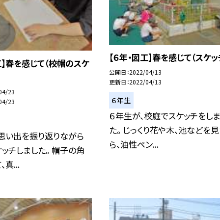
【６年・図工】春を感じて（スケッ
工】春を感じて（校帽のスケ
公開日
2022/04/13
更新日
2022/04/13
04/23
６年生
04/23
６年生が、校庭でスケッチをしま
た。 じっくり花や木、池などを
、思い出を振り返りながら
ら、油性ペン...
ッチしました。 帽子の角
真...