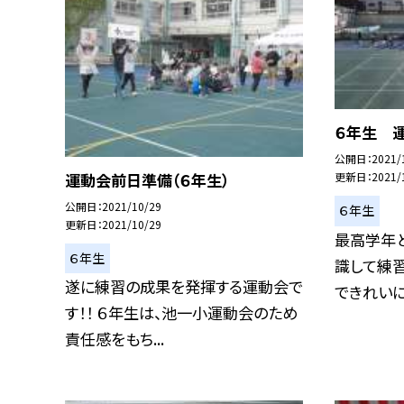
６年生 
公開日
2021/
運動会前日準備（６年生）
更新日
2021/
公開日
2021/10/29
６年生
更新日
2021/10/29
最高学年と
６年生
識して練習
遂に練習の成果を発揮する運動会で
できれいに.
す！！ ６年生は、池一小運動会のため
責任感をもち...