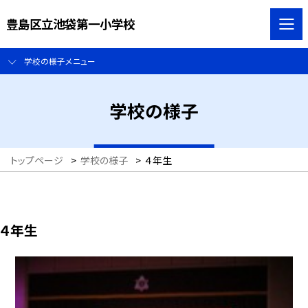
豊島区立池袋第一小学校
学校の様子メニュー
学校の様子
トップページ
>
学校の様子
>
４年生
４年生