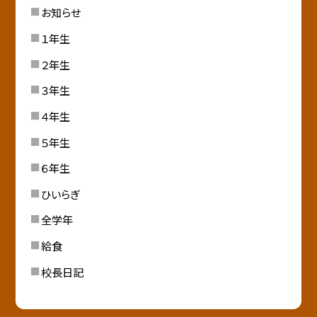
お知らせ
１年生
２年生
３年生
４年生
５年生
６年生
ひいらぎ
全学年
給食
校長日記