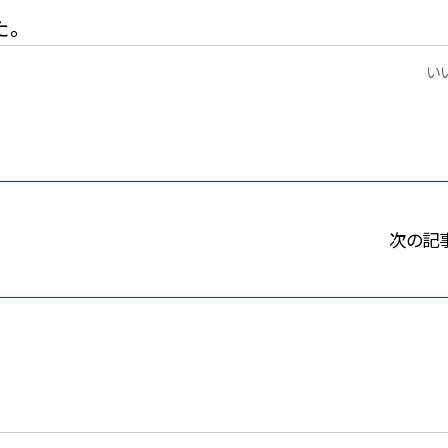
た。
いい
次の記