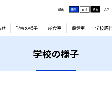
配色
通常
白地
黒地
文字
らせ
学校の様子
給食室
保健室
学校評
学校の様子