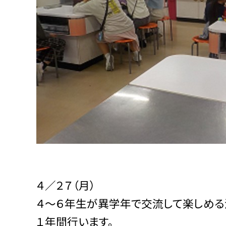
４／２７（月）
４～６年生が異学年で交流して楽しめる
１年間行います。