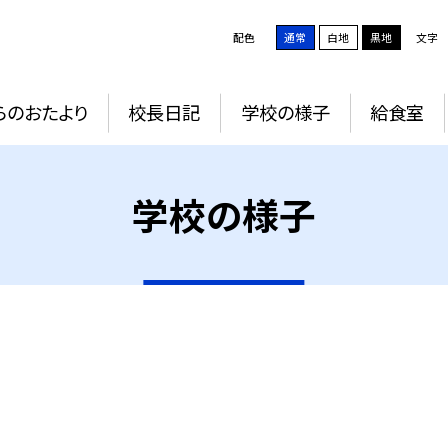
配色
通常
白地
黒地
文字
らのおたより
校長日記
学校の様子
給食室
学校の様子