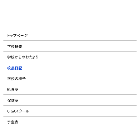
トップページ
学校概要
学校からのおたより
校長日記
学校の様子
給食室
保健室
GIGAスクール
予定表