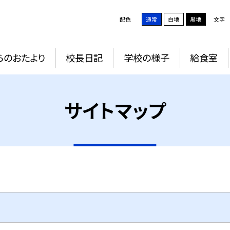
配色
通常
白地
黒地
文字
らのおたより
校長日記
学校の様子
給食室
サイトマップ