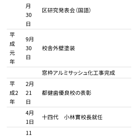
月
区研究発表会（国語）
30
日
平
9月
成
30
校舎外壁塗装
元
日
年
窓枠アルミサッシュ化工事完成
平
2月
成2
21
都健歯優良校の表彰
年
日
4月
十四代 小林實校長就任
1日
11