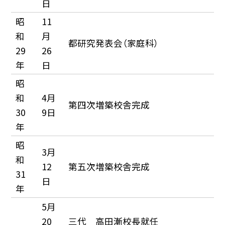
日
昭
11
和
月
都研究発表会（家庭科）
29
26
年
日
昭
和
4月
第四次増築校舎完成
30
9日
年
昭
3月
和
12
第五次増築校舎完成
31
日
年
5月
20
三代 高田漸校長就任