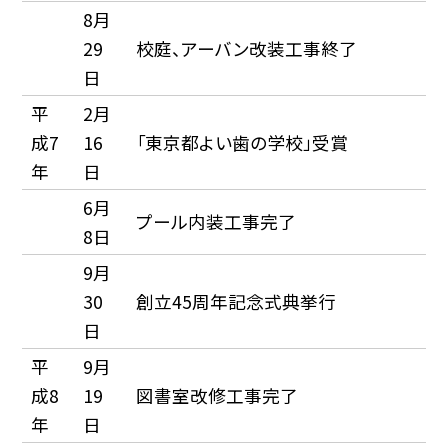
8月
29
校庭、アーバン改装工事終了
日
平
2月
成7
16
「東京都よい歯の学校」受賞
年
日
6月
プール内装工事完了
8日
9月
30
創立45周年記念式典挙行
日
平
9月
成8
19
図書室改修工事完了
年
日