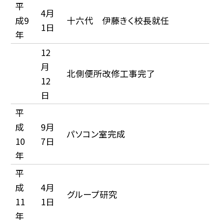
平
4月
成9
十六代 伊藤きく校長就任
1日
年
12
月
北側便所改修工事完了
12
日
平
成
9月
パソコン室完成
10
7日
年
平
成
4月
グループ研究
11
1日
年