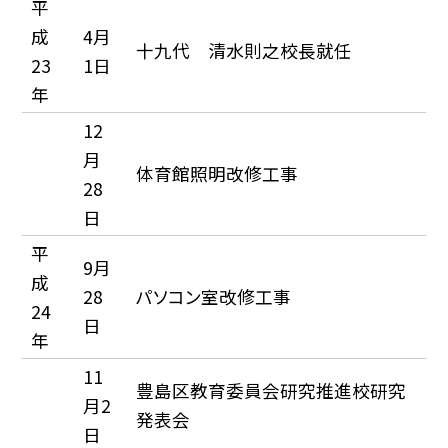
平
成
4月
十九代 清水則之校長就任
23
1日
年
12
月
体育館照明改修工事
28
日
平
9月
成
28
パソコン室改修工事
24
日
年
11
豊島区教育委員会研究推進校研究
月2
発表会
日