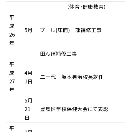
（体育・健康教育）
平
成
5月
プール(床面)一部補修工事
26
年
田んぼ補修工事
平
成
4月
二十代 坂本晃治校長就任
27
1日
年
5月
21
豊島区学校保健大会にて表彰
日
平