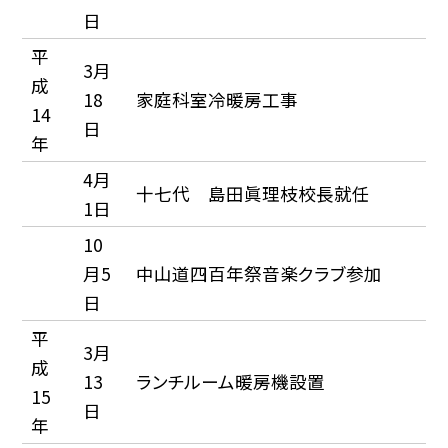
日
平
3月
成
18
家庭科室冷暖房工事
14
日
年
4月
十七代 島田眞理枝校長就任
1日
10
月5
中山道四百年祭音楽クラブ参加
日
平
3月
成
13
ランチルーム暖房機設置
15
日
年