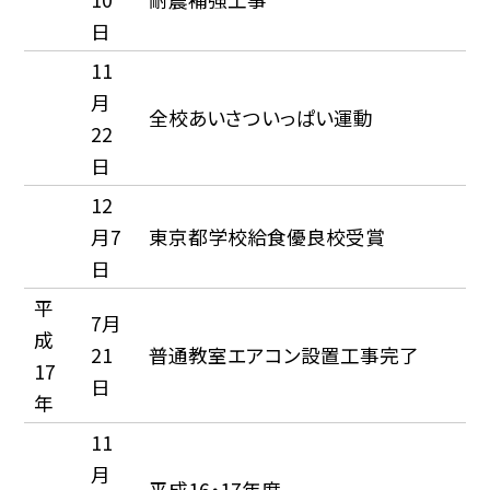
日
11
月
全校あいさついっぱい運動
22
日
12
月7
東京都学校給食優良校受賞
日
平
7月
成
21
普通教室エアコン設置工事完了
17
日
年
11
月
平成16・17年度