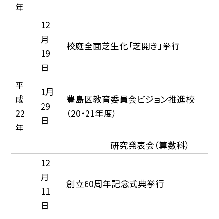
年
12
月
校庭全面芝生化「芝開き」挙行
19
日
平
1月
成
豊島区教育委員会ビジョン推進校
29
22
（20・21年度）
日
年
研究発表会（算数科）
12
月
創立60周年記念式典挙行
11
日