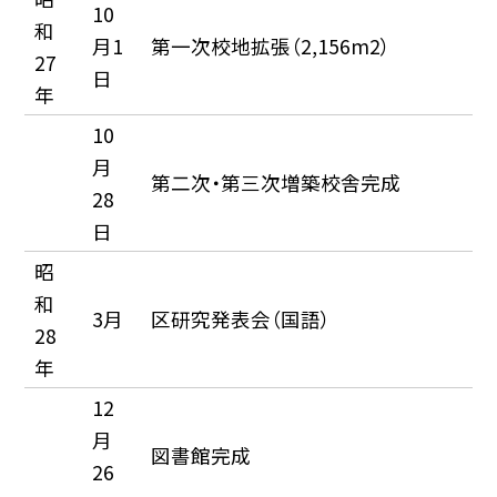
10
和
月1
第一次校地拡張（2,156m2）
27
日
年
10
月
第二次・第三次増築校舎完成
28
日
昭
和
3月
区研究発表会（国語）
28
年
12
月
図書館完成
26