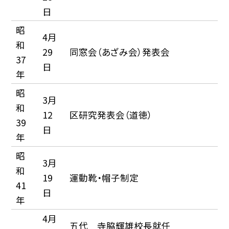
日
昭
4月
和
29
同窓会（あざみ会）発表会
37
日
年
昭
3月
和
12
区研究発表会（道徳）
39
日
年
昭
3月
和
19
運動靴・帽子制定
41
日
年
4月
五代 寺脇輝雄校長就任