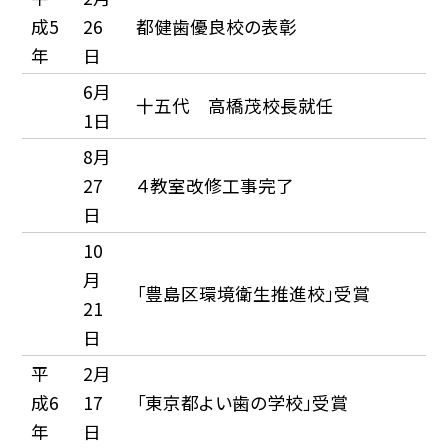
成5
26
都健歯優良校の表彰
年
日
6月
十五代 高橋茂校長就任
1日
8月
27
４教室改修工事完了
日
10
月
「豊島区環境衛生推進校」受賞
21
日
平
2月
成6
17
「東京都よい歯の学校」受賞
年
日