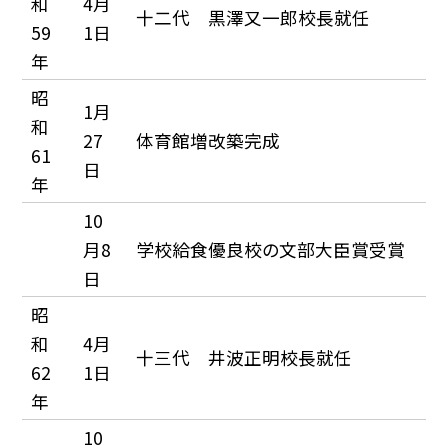
和
4月
十二代 黒澤又一郎校長就任
59
1日
年
昭
1月
和
27
体育館増改築完成
61
日
年
10
月8
学校給食優良校の文部大臣賞受賞
日
昭
和
4月
十三代 井波正明校長就任
62
1日
年
10