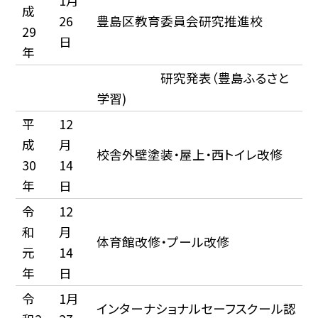
1月
成
26
豊島区教育委員会研究推進校
29
日
年
研究発表（豊島ふるさと
学習)
平
12
成
月
校舎外壁塗装・屋上・西トイレ改修
30
14
年
日
令
12
和
月
体育館改修・プール改修
元
14
年
日
令
1月
インターナショナルセーフスクール認