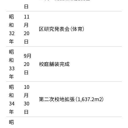
日
昭
11
和
月
区研究発表会（体育）
32
20
年
日
昭
9月
和
20
校庭舗装完成
33
日
年
昭
10
和
月
第二次校地拡張（1,637.2m2）
34
30
年
日
昭