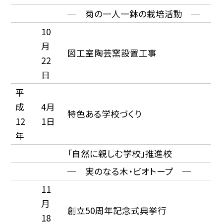
─ 菊の一人一鉢の栽培活動 ─
10
月
図工室陶芸窯設置工事
22
日
平
成
4月
特色ある学校づくり
12
1日
年
「自然に親しむ学校」推進校
─ 実のなる木・ビオトープ ─
11
月
創立50周年記念式典挙行
18