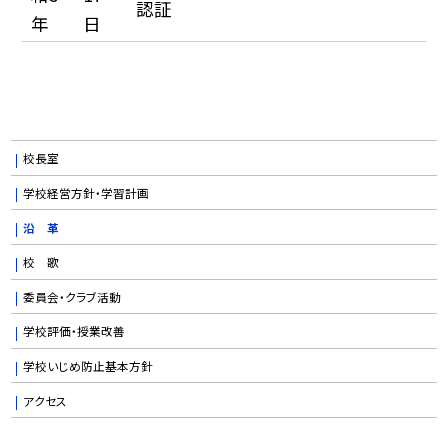
認証
年
日
校長室
学校経営方針・学習計画
沿 革
校 歌
委員会・クラブ活動
学校評価・授業改善
学校いじめ防止基本方針
アクセス