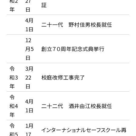
和2
27
証
年
日
4月
二十一代 野村佳男校長就任
1日
12
月5
創立７０周年記念式典挙行
日
令
3月
和3
22
校庭改修工事完了
年
日
令
4月
和4
二十二代 酒井由江校長就任
1日
年
令
1月
インターナショナルセーフスクール再
和5
17