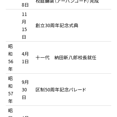
校庭舗装（アーバンコート）完成
8日
11
月
創立30周年記念式典
15
日
昭
和
4月
十一代 納田新八郎校長就任
56
1日
年
昭
9月
和
30
区制50周年記念パレード
57
日
年
昭