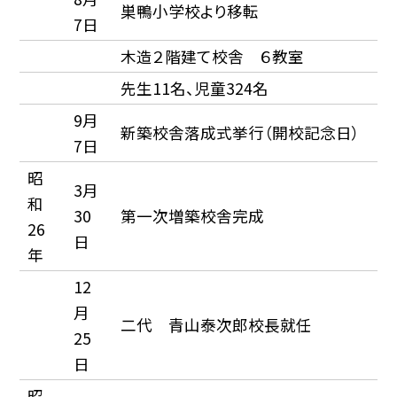
巣鴨小学校より移転
7日
木造２階建て校舎 ６教室
先生11名、児童324名
9月
新築校舎落成式挙行（開校記念日）
7日
昭
3月
和
30
第一次増築校舎完成
26
日
年
12
月
二代 青山泰次郎校長就任
25
日
昭