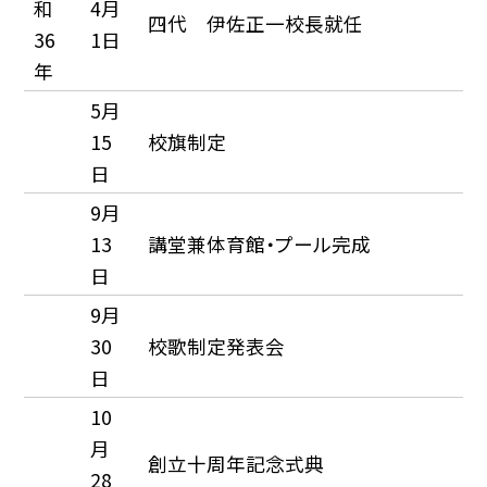
和
4月
四代 伊佐正一校長就任
36
1日
年
5月
15
校旗制定
日
9月
13
講堂兼体育館・プール完成
日
9月
30
校歌制定発表会
日
10
月
創立十周年記念式典
28