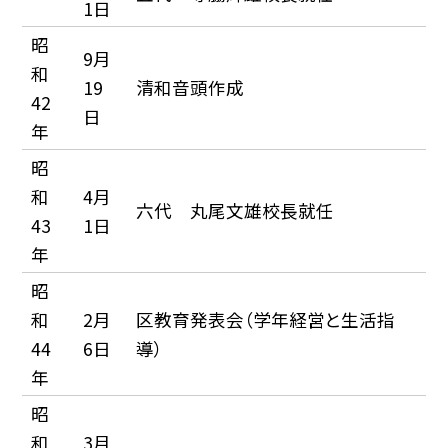
1日
昭
9月
和
19
清和音頭作成
42
日
年
昭
和
4月
六代 丸尾文雄校長就任
43
1日
年
昭
和
2月
区教育発表会（学年経営と生活指
44
6日
導）
年
昭
和
3月