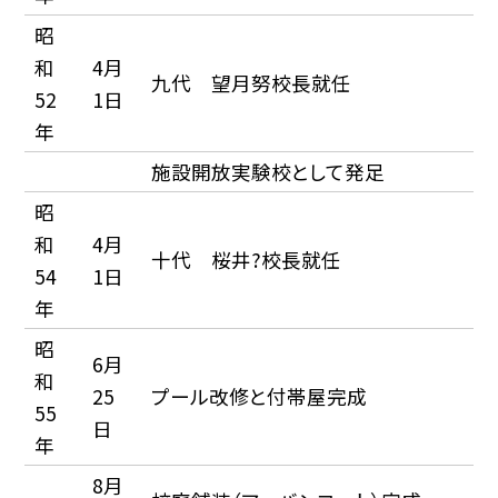
昭
和
4月
九代 望月努校長就任
52
1日
年
施設開放実験校として発足
昭
和
4月
十代 桜井?校長就任
54
1日
年
昭
6月
和
25
プール改修と付帯屋完成
55
日
年
8月