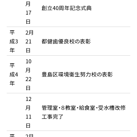
月
創立40周年記念式典
17
日
平
2月
成3
21
都健歯優良校の表彰
年
日
10
平
月
成4
豊島区環境衛生努力校の表彰
22
年
日
12
月
管理室・８教室・給食室・受水槽改修
11
工事完了
日
平
2月