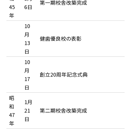
第一期校舎改築完成
45
6日
年
10
月
健歯優良校の表彰
13
日
10
月
創立20周年記念式典
17
日
昭
1月
和
21
第二期校舎改築完成
47
日
年