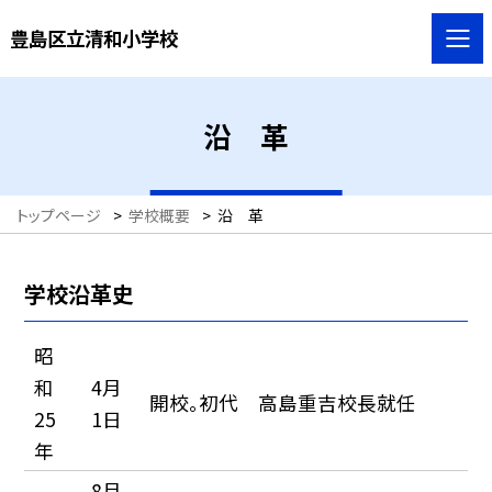
豊島区立清和小学校
沿 革
トップページ
>
学校概要
>
沿 革
学校沿革史
昭
和
4月
開校。初代 高島重吉校長就任
25
1日
年
8月