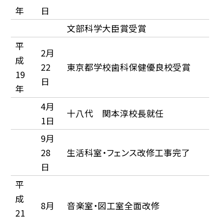
年
日
文部科学大臣賞受賞
平
2月
成
22
東京都学校歯科保健優良校受賞
19
日
年
4月
十八代 関本淳校長就任
1日
9月
28
生活科室・フェンス改修工事完了
日
平
成
8月
音楽室・図工室全面改修
21