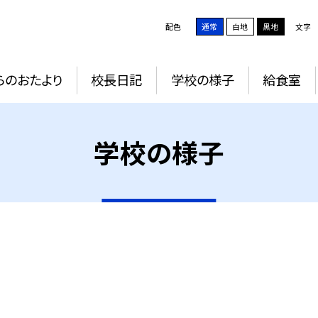
配色
通常
白地
黒地
文字
らのおたより
校長日記
学校の様子
給食室
学校の様子