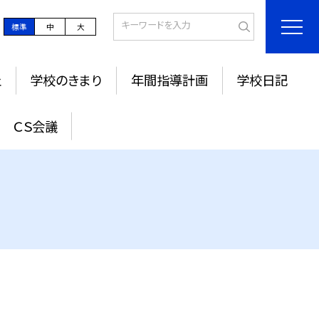
標準
中
大
止
学校のきまり
年間指導計画
学校日記
ＣＳ会議