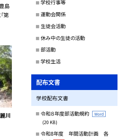
学校行事等
、豊島
運動会関係
「第
生徒会活動
休み中の生徒の活動
部活動
学校生活
配布文書
学校配布文書
令和８年度部活動規約
Word
高麗川
(20 KB)
令和8年度 年間活動計画 各