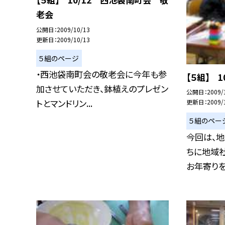
老会
公開日
2009/10/13
更新日
2009/10/13
５組のページ
・西池袋南町会の敬老会に今年も参
【５組】 
加させていただき、鉢植えのプレゼン
公開日
2009/
トとマンドリン...
更新日
2009/
５組のペー
今回は、
ちに地域
お年寄りを敬