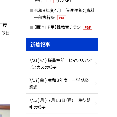
方針
(122 KB)
PDF
令和８年度４月 保護護者会資料
一部抜粋版
PDF
年度
【西池HP用】性教育チラシ
PDF
 ３日
新着記事
7/21( 火 ) 職員室前 ヒマワリ、ハイ
ビスカスの様子
7/17( 金 ) 令和８年度 一学期終
業式
7/13( 月 ) ７月１３日（月） 生徒朝
礼の様子