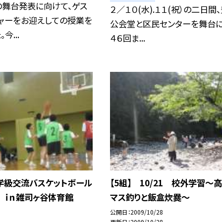
の舞台発表に向けて、ゲス
２／１０(水).１１(祝）の二日間
チャーをお迎えしての授業を
公会堂と区民センターを舞台に
今...
４６回ま...
学級交流バスケットボール
【5組】 10/21 校外学習〜
ｉｎ雑司ヶ谷体育館
マス釣りと飯盒炊爨〜
公開日
2009/10/28
更新日
2009/10/28