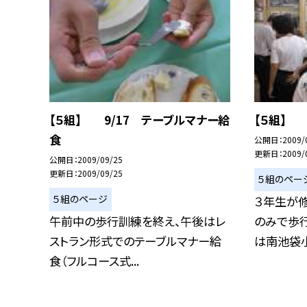
【５組】 9/17 テーブルマナー給
【５組】 
食
公開日
2009/
更新日
2009/
公開日
2009/09/25
更新日
2009/09/25
５組のペー
５組のページ
３年生が修
午前中の歩行訓練を終え、午後はレ
のみで歩
ストラン形式でのテーブルマナー給
は南池袋小
食（フルコース式...