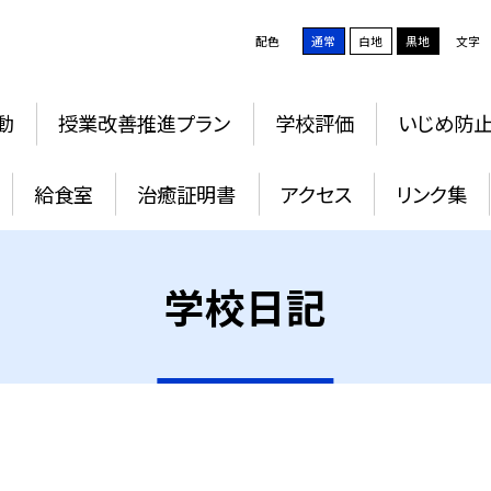
配色
通常
白地
黒地
文字
動
授業改善推進プラン
学校評価
いじめ防
給食室
治癒証明書
アクセス
リンク集
学校日記