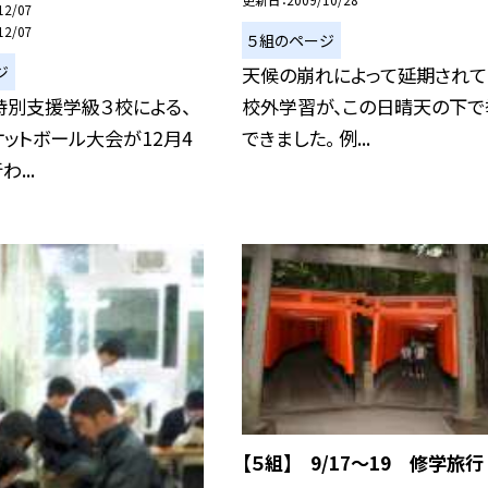
12/07
12/07
５組のページ
ジ
天候の崩れによって延期されて
特別支援学級３校による、
校外学習が、この日晴天の下で
ットボール大会が12月4
できました。 例...
...
【５組】 9/17〜19 修学旅行