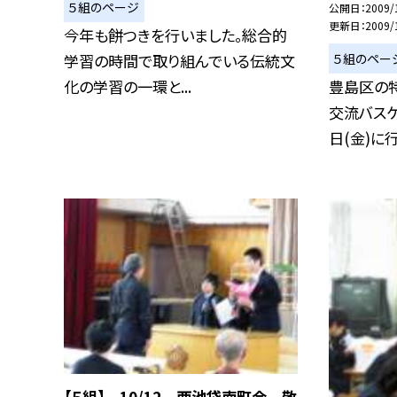
５組のページ
公開日
2009/
更新日
2009/
今年も餅つきを行いました。総合的
５組のペー
学習の時間で取り組んでいる伝統文
化の学習の一環と...
豊島区の
交流バスケ
日(金)に行わ
【５組】 10/12 西池袋南町会 敬