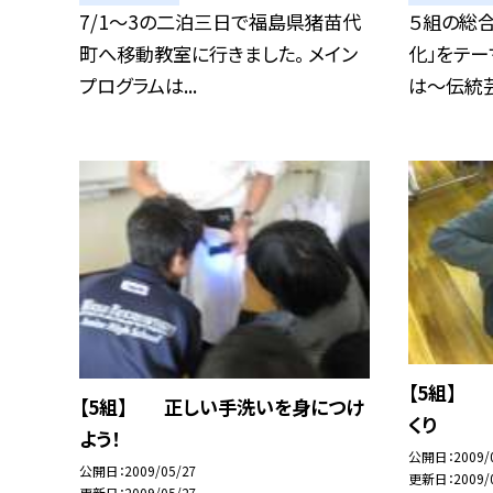
7/1〜3の二泊三日で福島県猪苗代
５組の総
町へ移動教室に行きました。 メイン
化」をテー
プログラムは...
は〜伝統芸
【5組】
【5組】 正しい手洗いを身につけ
くり
よう！
公開日
2009/
公開日
2009/05/27
更新日
2009/
更新日
2009/05/27