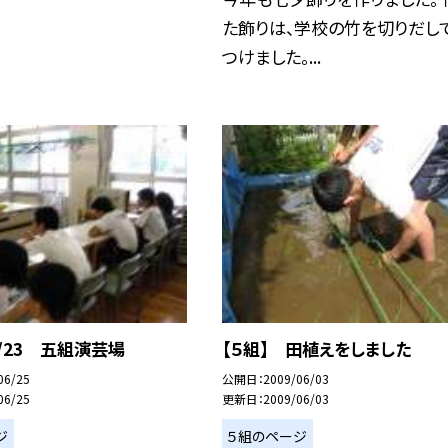
た飾りは、学校の竹を切りだし
つけました。...
6/23 五組演芸場
【５組】 田植えをしました
06/25
公開日
2009/06/03
06/25
更新日
2009/06/03
ジ
５組のページ