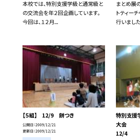
本校では、特別支援学級と通常級と
まとめ展
の交流会を年２回企画しています。
トティー
今回は、１２月...
行いました。
【５組】 12/9 餅つき
特別支援
大会 
公開日
2009/12/21
更新日
2009/12/21
12/4