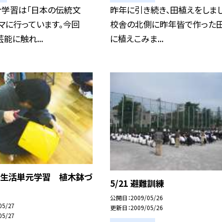
合学習は「日本の伝統文
昨年に引き続き、田植えをしまし
マに行っています。今回
校舎の北側に昨年皆で作った
能に触れ...
に植えこみま...
 生活単元学習 植木鉢づ
5/21 避難訓練
公開日
2009/05/26
05/27
更新日
2009/05/26
05/27