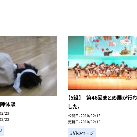
【5組】 第46回まとめ展が行
殺陣体験
した。
02/23
公開日
2010/02/13
02/23
更新日
2010/02/13
ジ
５組のページ