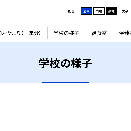
配色
通常
白地
黒地
文字
おたより（一年分）
学校の様子
給食室
保健
学校の様子