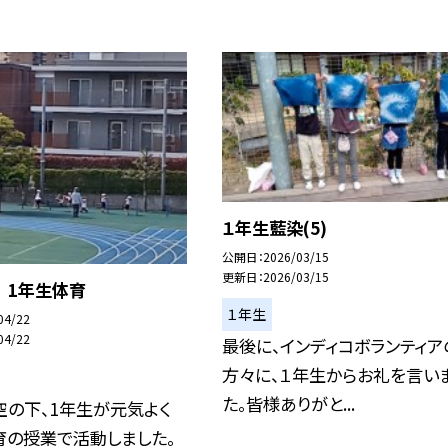
１年生藍染(5)
公開日
2026/03/15
更新日
2026/03/15
) 1年生体育
１年生
04/22
04/22
最後に、インディコボランティア
方々に、１年生からお礼を言い
た。皆様ありがと...
空の下、1年生が元気よく
育の授業で活動しました。