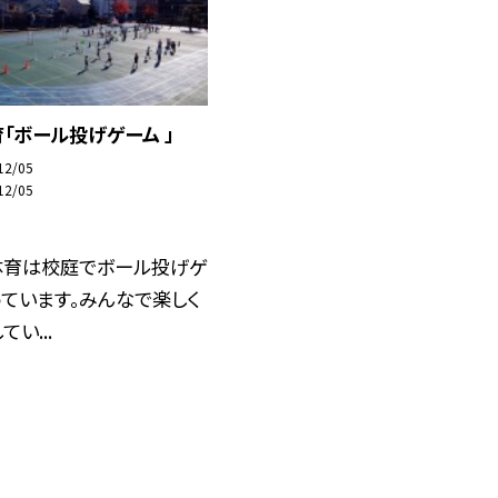
「ボール投げゲーム 」
12/05
12/05
体育は校庭でボール投げゲ
ています。みんなで楽しく
い...