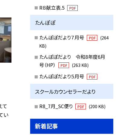
R８献立表.5
PDF
たんぽぽ
たんぽぽだより７月号
(264
PDF
KB)
たんぽぽだより 令和8年度6月
号（HP）
(263 KB)
PDF
たんぽぽだより５月号
PDF
スクールカウンセラーだより
えて
R8_7月_SC便り
(200 KB)
PDF
てい
新着記事