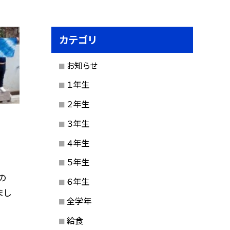
カテゴリ
お知らせ
１年生
２年生
３年生
４年生
５年生
の
６年生
まし
全学年
給食