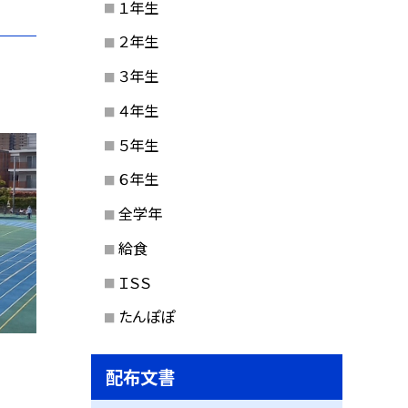
１年生
２年生
３年生
４年生
５年生
６年生
全学年
給食
ＩＳＳ
たんぽぽ
配布文書