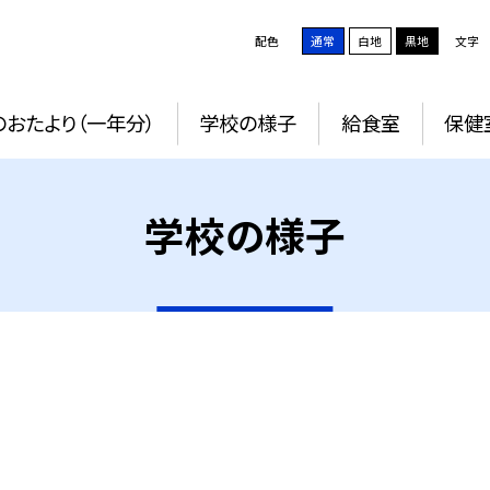
配色
通常
白地
黒地
文字
おたより（一年分）
学校の様子
給食室
保健
学校の様子