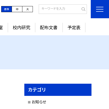
標準
中
大
室
校内研究
配布文書
予定表
カテゴリ
お知らせ