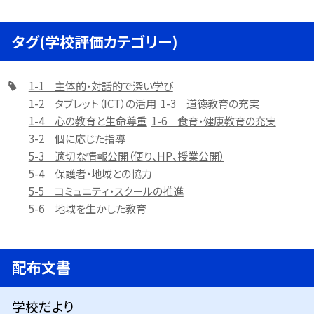
タグ(学校評価カテゴリー)
1-1 主体的・対話的で深い学び
1-2 タブレット（ICT）の活用
1-3 道徳教育の充実
1-4 心の教育と生命尊重
1-6 食育・健康教育の充実
3-2 個に応じた指導
5-3 適切な情報公開（便り、HP、授業公開）
5-4 保護者・地域との協力
5-5 コミュニティ・スクールの推進
5-6 地域を生かした教育
配布文書
学校だより