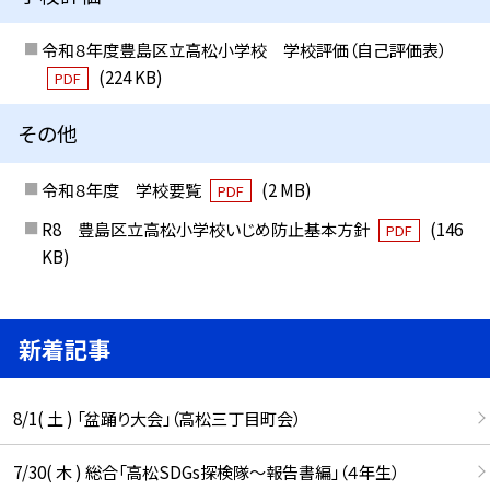
令和８年度豊島区立高松小学校 学校評価（自己評価表）
(224 KB)
PDF
その他
令和８年度 学校要覧
(2 MB)
PDF
R8 豊島区立高松小学校いじめ防止基本方針
(146
PDF
KB)
新着記事
8/1( 土 ) 「盆踊り大会」（高松三丁目町会）
7/30( 木 ) 総合「高松SDGs探検隊〜報告書編」（４年生）