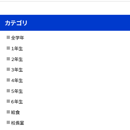
カテゴリ
全学年
１年生
２年生
３年生
４年生
５年生
６年生
給食
校長室