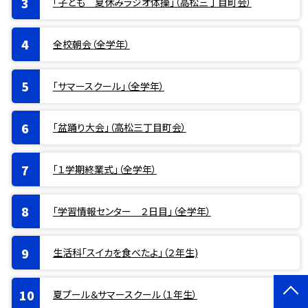
「子ども 夏休みラジオ体操」（高松三丁目町会）
全校朝会（全学年）
「サマースクール」（全学年）
「盆踊り大会」（高松三丁目町会）
「１学期終業式」（全学年）
「学習情報センター ２日目」（全学年）
生活科「スイカを食べたよ」（２年生)
夏プール＆サマースクール（１年生）