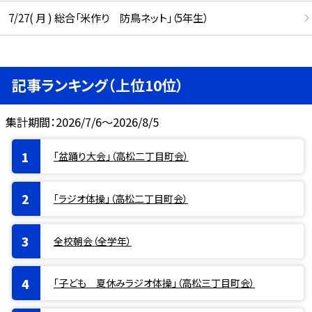
7/27( 月 ) 総合「米作り 防鳥ネット」（5年生）
記事ランキング（上位10位）
集計期間：2026/7/6～2026/8/5
「盆踊り大会」（高松二丁目町会）
「ラジオ体操」（高松二丁目町会）
全校朝会（全学年）
「子ども 夏休みラジオ体操」（高松三丁目町会）