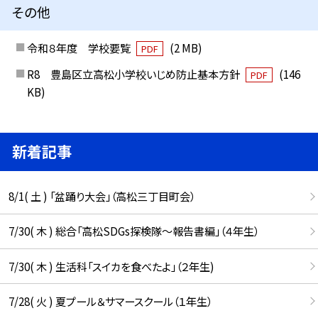
その他
令和８年度 学校要覧
(2 MB)
PDF
R8 豊島区立高松小学校いじめ防止基本方針
(146
PDF
KB)
新着記事
8/1( 土 ) 「盆踊り大会」（高松三丁目町会）
7/30( 木 ) 総合「高松SDGs探検隊〜報告書編」（４年生）
7/30( 木 ) 生活科「スイカを食べたよ」（２年生)
7/28( 火 ) 夏プール＆サマースクール（１年生）