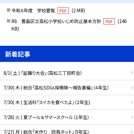
令和８年度 学校要覧
(2 MB)
PDF
R8 豊島区立高松小学校いじめ防止基本方針
(146
PDF
KB)
新着記事
8/1( 土 ) 「盆踊り大会」（高松三丁目町会）
7/30( 木 ) 総合「高松SDGs探検隊〜報告書編」（４年生）
7/30( 木 ) 生活科「スイカを食べたよ」（２年生)
7/28( 火 ) 夏プール＆サマースクール（１年生）
7/27( 月 ) 総合「米作り 防鳥ネット」（5年生）