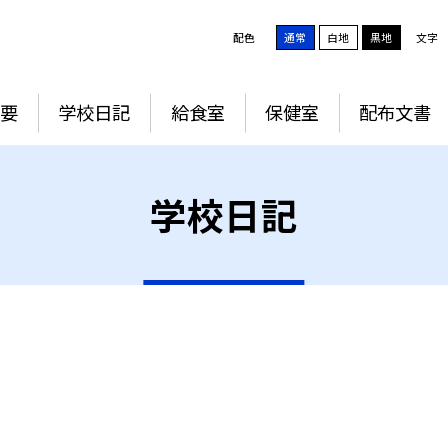
配色
通常
白地
黒地
文字
要
学校日記
給食室
保健室
配布文書
学校日記