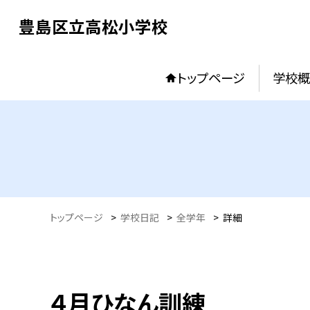
豊島区立高松小学校
トップページ
学校概
トップページ
>
学校日記
>
全学年
>
詳細
４月ひなん訓練