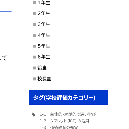
１年生
２年生
３年生
４年生
５年生
して
６年生
給食
校長室
タグ(学校評価カテゴリー)
1-1 主体的・対話的で深い学び
1-2 タブレット（ICT）の活用
1-3 道徳教育の充実