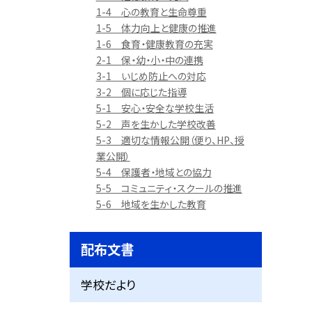
1-4 心の教育と生命尊重
1-5 体力向上と健康の推進
1-6 食育・健康教育の充実
2-1 保・幼・小・中の連携
3-1 いじめ防止への対応
3-2 個に応じた指導
5-1 安心・安全な学校生活
5-2 声を生かした学校改善
5-3 適切な情報公開（便り、HP、授
業公開）
5-4 保護者・地域との協力
5-5 コミュニティ・スクールの推進
5-6 地域を生かした教育
配布文書
学校だより