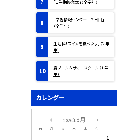
「１学期終業式」（全学年）
「学習情報センター ２日目」
（全学年）
生活科「スイカを食べたよ」（２年
生)
夏プール＆サマースクール（１年
生）
カレンダー
8月
2026年
日
月
火
水
木
金
土
1