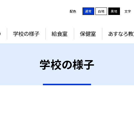
配色
通常
白地
黒地
文字
り
学校の様子
給食室
保健室
あすなろ教
学校の様子