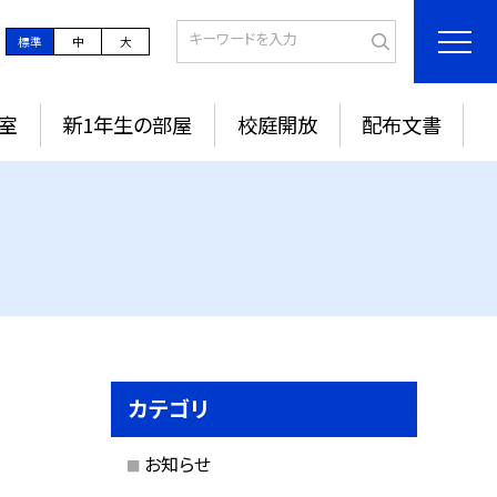
標準
中
大
室
新1年生の部屋
校庭開放
配布文書
カテゴリ
お知らせ