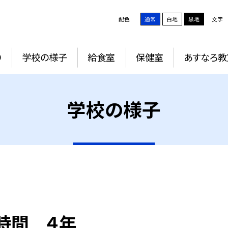
配色
通常
白地
黒地
文字
り
学校の様子
給食室
保健室
あすなろ教
学校の様子
の時間 ４年