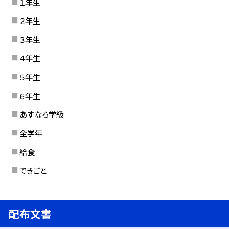
１年生
２年生
３年生
４年生
５年生
６年生
あすなろ学級
全学年
給食
できごと
配布文書