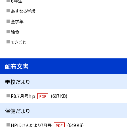
６年生
あすなろ学級
全学年
給食
できごと
配布文書
学校だより
R8.７月号ｈｐ
(697 KB)
PDF
保健だより
HPほけんだより7月号
(649 KB)
PDF