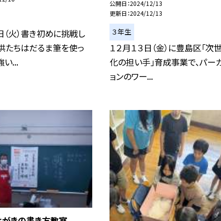
公開日
2024/12/13
更新日
2024/12/13
３年生
日（火）書き初めに挑戦し
子供たちはだるま筆を使っ
１２月１３日（金）に豊島区「次
い...
化の担い手」育成事業で、パー
ョンのワー...
はがきの書き方教室