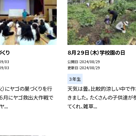
づくり
８月２９日（木）学校園の日
09/03
公開日
2024/08/29
09/03
更新日
2024/08/29
３年生
火）にヤゴの巣づくりを行
天気は曇。比較的涼しい中で作
 ６月にヤゴ救出大作戦で
きました。 たくさんの子供達が
...
てくれ、雑草...