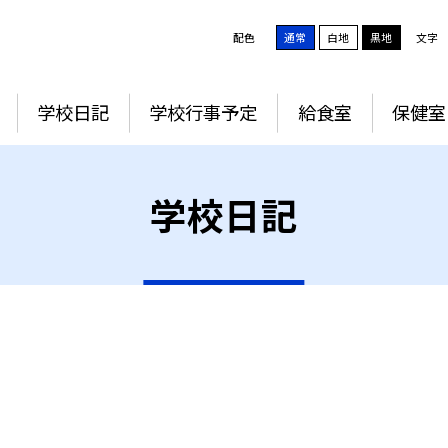
配色
通常
白地
黒地
文字
学校日記
学校行事予定
給食室
保健室
学校日記