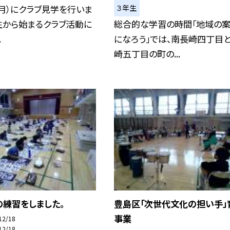
３年生
（月）にクラブ見学を行いま
生から始まるクラブ活動に
総合的な学習の時間「地域の
.
になろう」では、南長崎四丁目
崎五丁目の町の...
の練習をしました。
豊島区「次世代文化の担い手」
事業
12/18
12/18