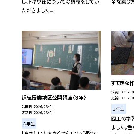
し、トキワ荘についての講義をしてい
全な乗り方に
ただきました...
すてきな
公開日
2025/
道徳授業地区公開講座〈３年〉
更新日
2025/
公開日
2026/03/04
３年生
更新日
2026/03/04
図工の学
３年生
ました。色
「やさしい人大さくせん」という教材