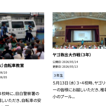
ヤゴ救出大作戦（３年）
公開日
2026/05/14
火）自転車教室
更新日
2026/05/13
06/10
３年生
06/05
５月13日（水）３・４校時、ヤゴ
ーの皆様にお越しいただき、椎
、４校時に、目白警察署の
小のプール...
越しいただき、自転車の安