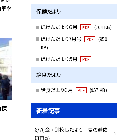
始筆や
保健だより
ほけんだより６月
(764 KB)
PDF
ほけんだより7月号
(950
PDF
KB)
ほけんだより５月
PDF
給食だより
給食だより６月
(957 KB)
PDF
町探
新着記事
8/7( 金 ) 副校長だより 夏の遊佐
町再訪