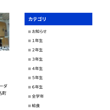
カテゴリ
お知らせ
１年生
２年生
３年生
４年生
５年生
リーダ
６年生
名町
全学年
給食