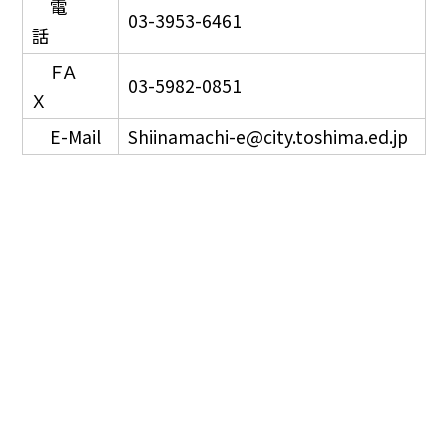
電
03-3953-6461
話
ＦＡ
03-5982-0851
Ｘ
E-Mail
Shiinamachi-e@city.toshima.ed.jp