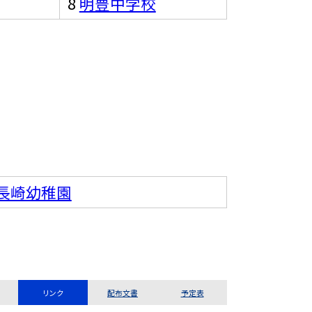
8
明豊中学校
長崎幼稚園
リンク
配布文書
予定表