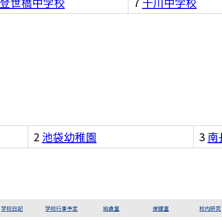
登世橋中学校
7
千川中学校
2
池袋幼稚園
3
南
学校日記
学校行事予定
給食室
保健室
校内研究