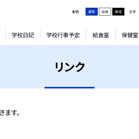
配色
通常
白地
黒地
文字
学校日記
学校行事予定
給食室
保健室
リンク
きます。