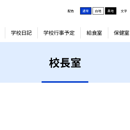
配色
通常
白地
黒地
文字
学校日記
学校行事予定
給食室
保健室
校長室