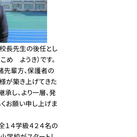
 校長先生の後任とし
こめ ようき）です。
諸先輩方、保護者の
皆様が築き上げてきた
承し、より一層、発
しくお願い申し上げま
全１４学級４２４名の
町小学校がスタートし