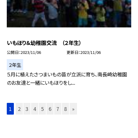
いもほり＆幼稚園交流 （２年生）
公開日
2023/11/06
更新日
2023/11/06
２年生
５月に植えたさつまいもの苗が立派に育ち、南長崎幼稚園
のお友達と一緒にいもほりをし...
1
2
3
4
5
6
7
8
»