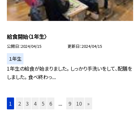
給食開始〈1年生〉
公開日
2024/04/15
更新日
2024/04/15
１年生
1年生の給食が始まりました。 しっかり手洗いをして、配膳を
しました。 食べ終わっ...
1
2
3
4
5
6
...
9
10
»