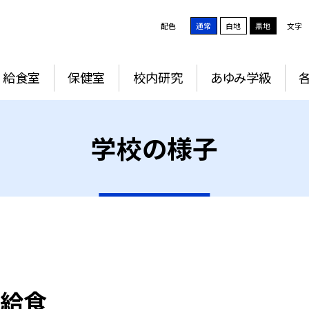
配色
通常
白地
黒地
文字
給食室
保健室
校内研究
あゆみ学級
学校の様子
の給食