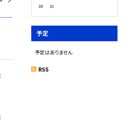
30
31
予定
予定はありません
RSS
食
食