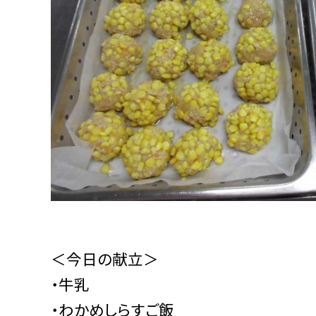
＜今日の献立＞
・牛乳
・わかめしらすご飯