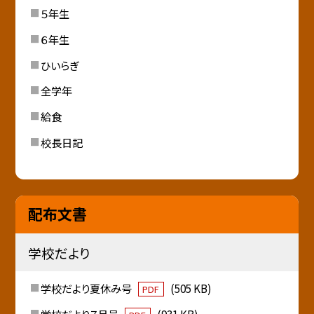
５年生
６年生
ひいらぎ
全学年
給食
校長日記
配布文書
学校だより
学校だより夏休み号
(505 KB)
PDF
学校だより７月号
(931 KB)