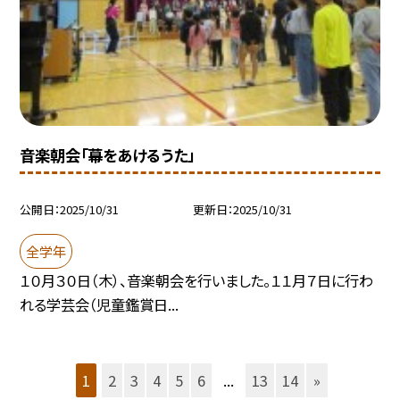
音楽朝会「幕をあけるうた」
公開日
2025/10/31
更新日
2025/10/31
全学年
１０月３０日（木）、音楽朝会を行いました。１１月７日に行わ
れる学芸会（児童鑑賞日...
1
2
3
4
5
6
...
13
14
»