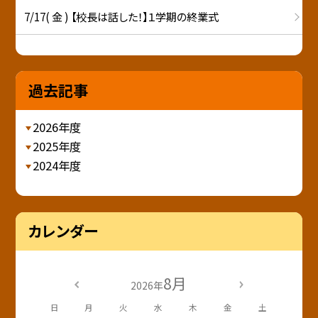
7/17( 金 ) 【校長は話した！】１学期の終業式
過去記事
2026年度
2025年度
2024年度
カレンダー
8月
2026年
日
月
火
水
木
金
土