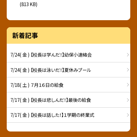
(813 KB)
新着記事
7/24( 金 ) 【校長は学んだ！】幼保小連絡会
7/24( 金 ) 【校長は泳いだ！】夏休みプール
7/18( 土 ) ７月１６日の給食
7/17( 金 ) 【校長は悲しんだ！】最後の給食
7/17( 金 ) 【校長は話した！】１学期の終業式