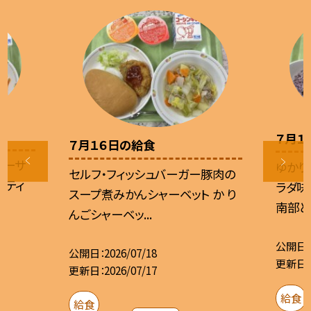
７月１
７月１６日の給食
ローサ
ゆかり
セルフ・フィッシュバーガー豚肉の
ゲティ
ラダ味
スープ煮みかんシャーベット か り
南部とは
んごシャーベッ...
公開日
公開日
2026/07/18
更新日
更新日
2026/07/17
給食
給食