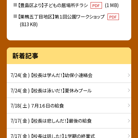
【豊島区より】子どもの居場所チラシ
(1 MB)
PDF
【巣鴨五丁目地区】第１回公園ワークショップ
PDF
(813 KB)
新着記事
7/24( 金 ) 【校長は学んだ！】幼保小連絡会
7/24( 金 ) 【校長は泳いだ！】夏休みプール
7/18( 土 ) ７月１６日の給食
7/17( 金 ) 【校長は悲しんだ！】最後の給食
7/17( 金 ) 【校長は話した！】１学期の終業式