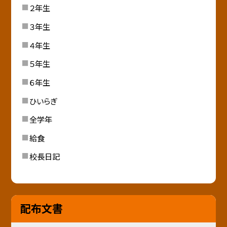
２年生
３年生
４年生
５年生
６年生
ひいらぎ
全学年
給食
校長日記
配布文書