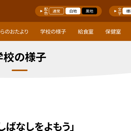
配色
文字
通常
白地
黒地
標
らのおたより
学校の様子
給食室
保健室
学校の様子
しばなしをよもう」