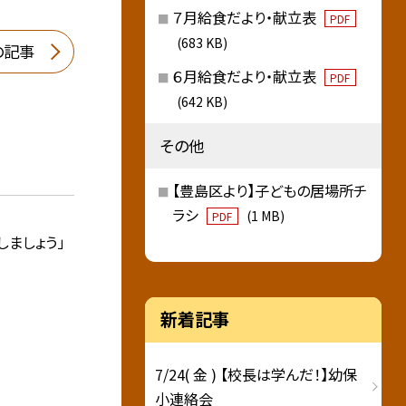
７月給食だより・献立表
PDF
(683 KB)
の記事
６月給食だより・献立表
PDF
(642 KB)
その他
【豊島区より】子どもの居場所チ
ラシ
(1 MB)
PDF
しましょう」
新着記事
7/24( 金 ) 【校長は学んだ！】幼保
小連絡会