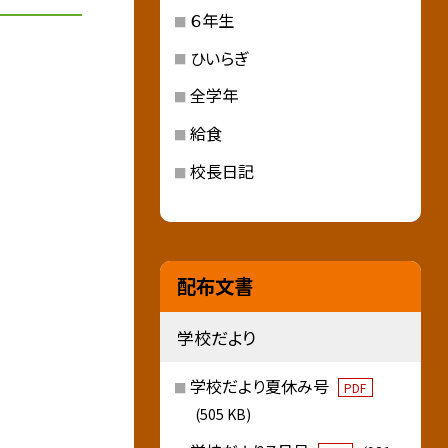
６年生
ひいらぎ
全学年
給食
校長日記
配布文書
学校だより
学校だより夏休み号
PDF
(505 KB)