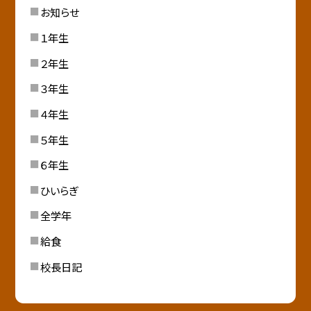
お知らせ
１年生
２年生
３年生
４年生
５年生
６年生
ひいらぎ
全学年
給食
校長日記