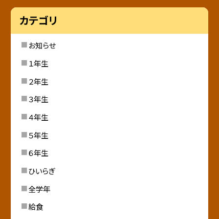
カテゴリ
お知らせ
１年生
２年生
３年生
４年生
５年生
６年生
ひいらぎ
全学年
給食