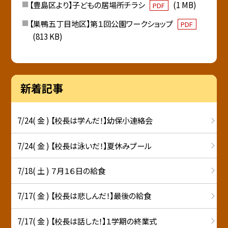
【豊島区より】子どもの居場所チラシ
(1 MB)
PDF
【巣鴨五丁目地区】第１回公園ワークショップ
PDF
(813 KB)
新着記事
7/24( 金 ) 【校長は学んだ！】幼保小連絡会
7/24( 金 ) 【校長は泳いだ！】夏休みプール
7/18( 土 ) ７月１６日の給食
7/17( 金 ) 【校長は悲しんだ！】最後の給食
7/17( 金 ) 【校長は話した！】１学期の終業式