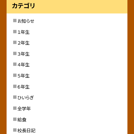
カテゴリ
お知らせ
１年生
２年生
３年生
４年生
５年生
６年生
ひいらぎ
全学年
給食
校長日記