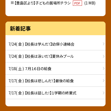
【豊島区より】子どもの居場所チラシ
(1 MB)
PDF
新着記事
7/24( 金 ) 【校長は学んだ！】幼保小連絡会
7/24( 金 ) 【校長は泳いだ！】夏休みプール
7/18( 土 ) ７月１６日の給食
7/17( 金 ) 【校長は悲しんだ！】最後の給食
7/17( 金 ) 【校長は話した！】１学期の終業式