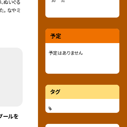
30
31
、ぬいぐる
た。 なやミ
予定
予定はありません
タグ
目プールを