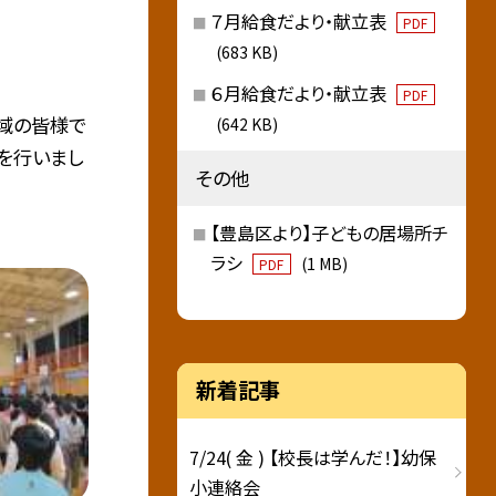
７月給食だより・献立表
PDF
(683 KB)
６月給食だより・献立表
PDF
地域の皆様で
(642 KB)
を行いまし
その他
【豊島区より】子どもの居場所チ
ラシ
(1 MB)
PDF
新着記事
7/24( 金 ) 【校長は学んだ！】幼保
小連絡会