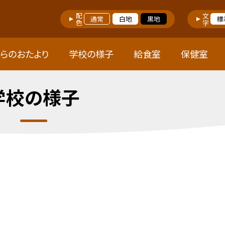
配色
文字
通常
白地
黒地
標
らのおたより
学校の様子
給食室
保健室
学校の様子