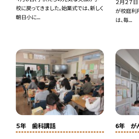
２月２７日
校に戻ってきました。始業式では、新しく
が校庭利
朝日小に...
は、毎...
５年 歯科講話
6年 が