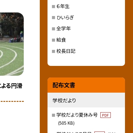
６年生
ひいらぎ
全学年
給食
校長日記
配布文書
による円滑
学校だより
学校だより夏休み号
PDF
(505 KB)