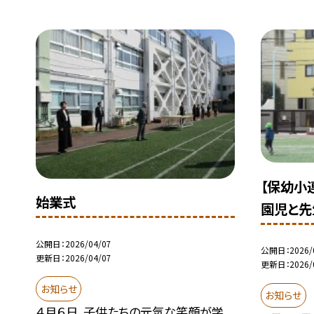
【保幼小
始業式
園児と先
公開日
2026/04/07
公開日
2026/
更新日
2026/04/07
更新日
2026/
お知らせ
お知らせ
４月６日、子供たちの元気な笑顔が学