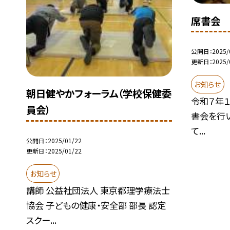
席書会
公開日
2025/
更新日
2025/
お知らせ
朝日健やかフォーラム（学校保健委
令和７年１
員会）
書会を行い
て...
公開日
2025/01/22
更新日
2025/01/22
お知らせ
講師 公益社団法人 東京都理学療法士
協会 子どもの健康・安全部 部長 認定
スクー...