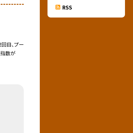
RSS
2回目、プー
さ指数が