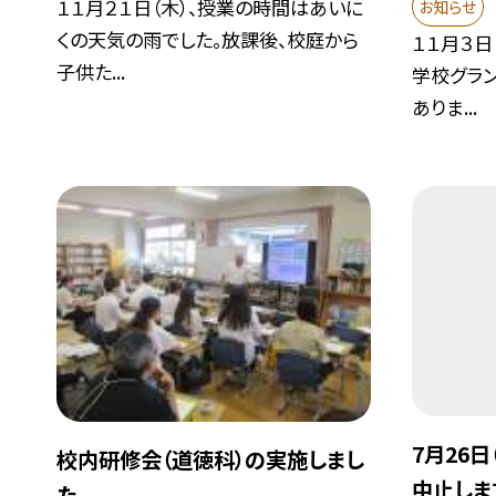
１１月２１日（木）、授業の時間はあいに
お知らせ
くの天気の雨でした。放課後、校庭から
１１月３日
子供た...
学校グラ
ありま...
7月26
校内研修会（道徳科）の実施しまし
中止しま
た