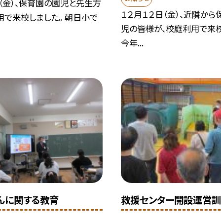
（金）、保育園の園児と先生方
１２月１２日（金）、近隣か
用で来校しました。 朝日小で
児の皆様が、校庭利用で来校
今年...
んに関する教育
救援センター開設運営