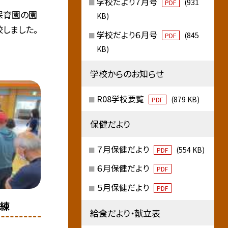
学校だより７月号
(931
PDF
ら保育園の園
KB)
しました。
学校だより６月号
(845
PDF
KB)
学校からのお知らせ
R08学校要覧
(879 KB)
PDF
保健だより
７月保健だより
(554 KB)
PDF
６月保健だより
PDF
５月保健だより
PDF
訓練
給食だより・献立表