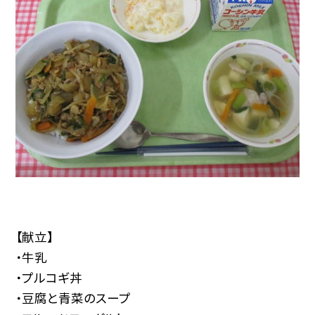
【献立】
・牛乳
・プルコギ丼
・豆腐と青菜のスープ